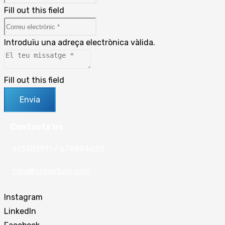
Fill out this field
Introduïu una adreça electrònica vàlida.
Fill out this field
Envia
Contacta’ns
613483911 / 679894620
hola@creantum.com
Instagram
LinkedIn