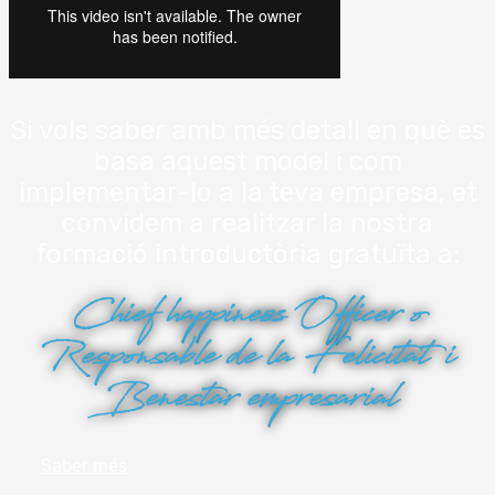
Si vols saber amb més detall en què es
basa aquest model i com
implementar-lo a la teva empresa, et
convidem a realitzar la nostra
formació introductòria gratuïta a:
Chief happiness Officer o
Responsable de la
Felicitat i
Benestar
empresarial
Saber més