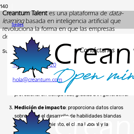
|
Creantum Talent
es una plataforma de
data-
learning
basada en inteligencia artificial que
Sedes
revoluciona la forma en que las empresas
desarrollan el talento de sus equipos.
Contáctanos
Su propuesta se centra en tres pilares clave:
+34 679 89 46 20
Evaluación de competencias transversales
mediante herramientas digitales inteligentes.
hola@creantum.com
Aprendizaje personalizado
, adaptado a cada
profesional en tiempo real, gracias a IA generativa.
Medición de impacto
: proporciona datos claros
sobre cómo el desarrollo de habilidades blandas
mejora el rendimiento, el clima laboral y la
productividad.