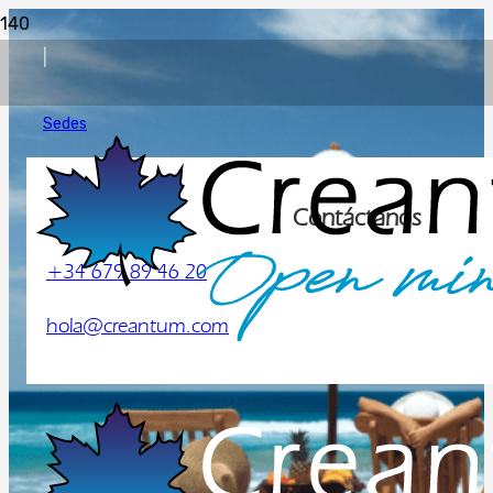
|
Sedes
Contáctanos
+34 679 89 46 20
hola@creantum.com