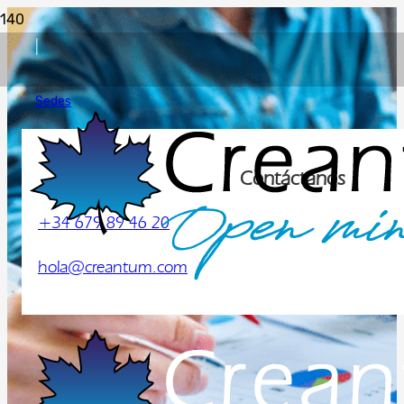
|
Sedes
Contáctanos
+34 679 89 46 20
hola@creantum.com