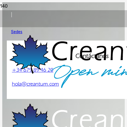
|
Sedes
Contáctanos
+34 679 89 46 20
hola@creantum.com