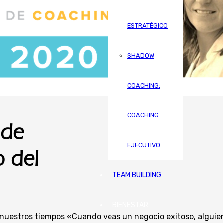
ESTRATÉGICO
SHADOW
COACHING:
COACHING
 de
EJECUTIVO
 del
TEAM BUILDING
BIENESTAR
e nuestros tiempos «Cuando veas un negocio exitoso, alguie