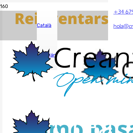
+34 679
Català
hola@c
(Catalán)